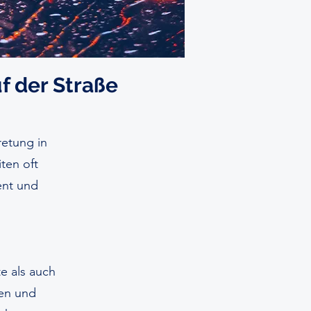
uf der Straße
retung in
ten oft
ent und
e als auch
len und