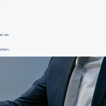
ei es
eiten.