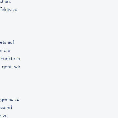
chen.
fektiv zu
ets auf
n die
Punkte in
 geht, wir
l genau zu
assend
g zu