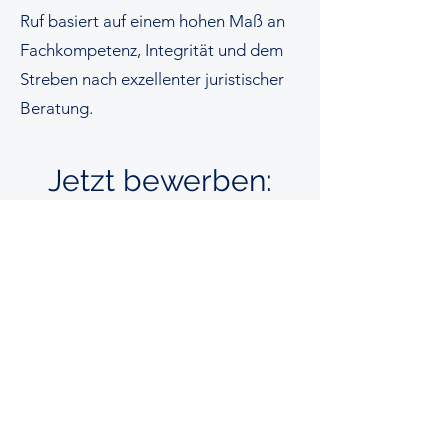
Ruf basiert auf einem hohen Maß an
Fachkompetenz, Integrität und dem
Streben nach exzellenter juristischer
Beratung.
Jetzt bewerben:
daniel.werfel@my-anwalt.com
0151 516 71 111
2024 my-anwalt.com
Impressum
Datenschutz
Haftungsausschluss